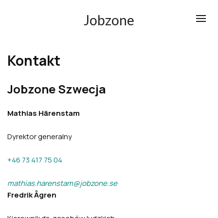
Jobzone
Kontakt
Jobzone Szwecja
Mathias Härenstam
Dyrektor generalny
+46 73 417 75 04
mathias.harenstam@jobzone.se
Fredrik Ågren