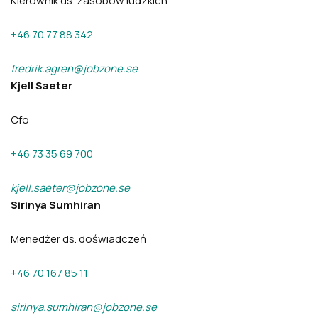
Kierownik ds. zasobów ludzkich
+46 70 77 88 342
fredrik.agren@jobzone.se
Kjell Saeter
Cfo
+46 73 35 69 700
kjell.saeter@jobzone.se
Sirinya Sumhiran
Menedżer ds. doświadczeń
+46 70 167 85 11
sirinya.sumhiran@jobzone.se