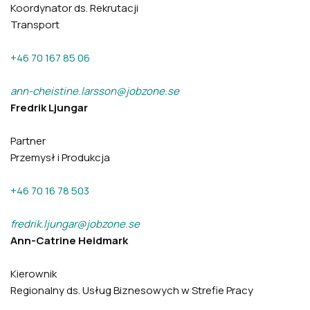
Koordynator ds. Rekrutacji
Transport
+46 70 167 85 06
ann-cheistine.larsson@jobzone.se
Fredrik Ljungar
Partner
Przemysł i Produkcja
+46 70 16 78 503
fredrik.ljungar@jobzone.se
Ann-Catrine Heidmark
Kierownik
Regionalny ds. Usług Biznesowych w Strefie Pracy