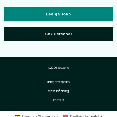
Lediga Jobb
Sök Personal
©2026 Jobzone
Integritetspolicy
Visselblåsning
Kontakt
Svenska
(
Szwedzki
)
English
(
Angielski
)