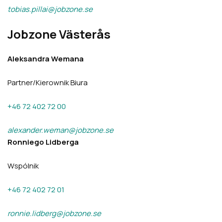
tobias.pillai@jobzone.se
Jobzone Västerås
Aleksandra Wemana
Partner/Kierownik Biura
+46 72 402 72 00
alexander.weman@jobzone.se
Ronniego Lidberga
Wspólnik
+46 72 402 72 01
ronnie.lidberg@jobzone.se