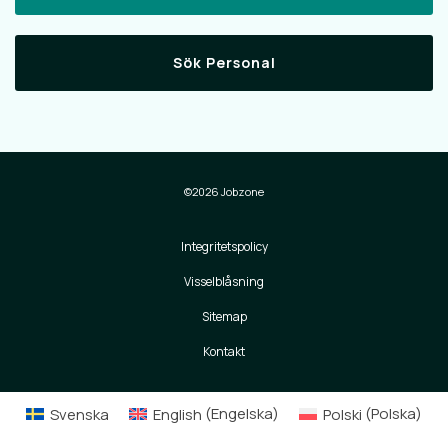
Sök Personal
©2026 Jobzone
Integritetspolicy
Visselblåsning
Sitemap
Kontakt
Svenska
English
(
Engelska
)
Polski
(
Polska
)