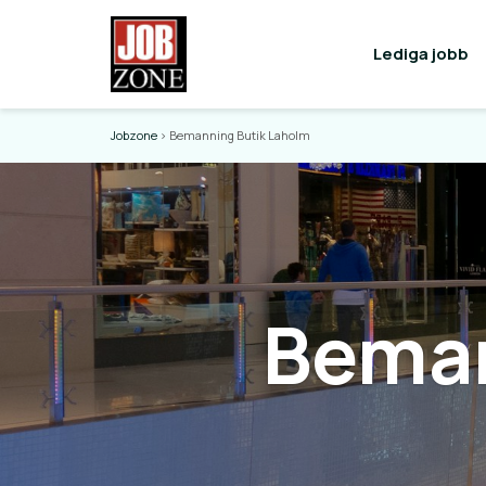
Lediga jobb
Jobzone
>
Bemanning Butik Laholm
Beman