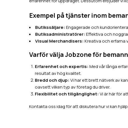
erfarenhet för uppdraget. Dessutom erbjuder vi kon
Exempel på tjänster inom bemann
Butikssäljare:
Engagerade och kundorienterade 
Butiksadministratörer:
Effektiva och noggran
Visual Merchandisers:
Kreativa och erfarna 
Varför välja Jobzone för bemann
Erfarenhet och expertis:
Med vår långa erfar
resultat av hög kvalitet.
Bredd och djup:
Vi har ett brett nätverk av k
oavsett vilken typ av företag du driver.
Flexibilitet och tillgänglighet:
Vi är här för a
Kontakta oss idag för att diskutera hur vi kan hjälpa