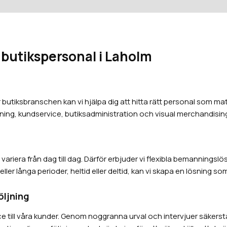
 butikspersonal i Laholm
butiksbranschen kan vi hjälpa dig att hitta rätt personal som ma
ljning, kundservice, butiksadministration och visual merchandisin
ariera från dag till dag. Därför erbjuder vi flexibla bemanningsl
er långa perioder, heltid eller deltid, kan vi skapa en lösning so
öljning
rvice till våra kunder. Genom noggranna urval och intervjuer säkers