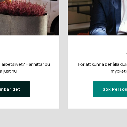
arbetslivet? Här hittar du
För att kunna behålla duk
a just nu.
mycket p
unkar det
Sök Person