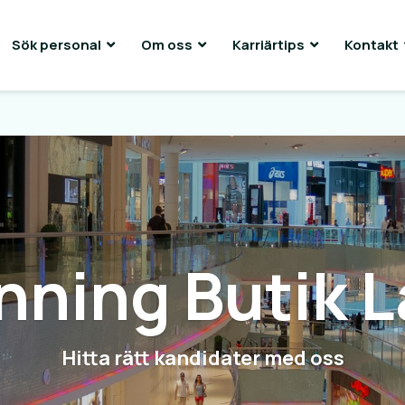
Sök personal
Om oss
Karriärtips
Kontakt
ning Butik 
Hitta rätt kandidater med oss