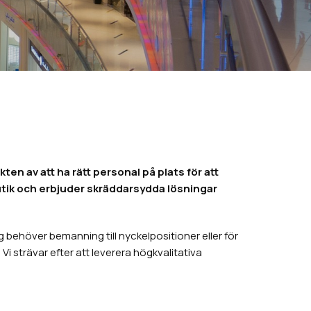
en av att ha rätt personal på plats för att
utik och erbjuder skräddarsydda lösningar
 behöver bemanning till nyckelpositioner eller för
i strävar efter att leverera högkvalitativa