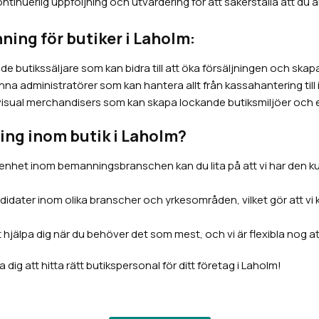
tinuerlig uppföljning och utvärdering för att säkerställa att du 
ing för butiker i Laholm:
butikssäljare som kan bidra till att öka försäljningen och skapa
na administratörer som kan hantera allt från kassahantering till
visual merchandisers som kan skapa lockande butiksmiljöer och e
ing inom butik i Laholm?
enhet inom bemanningsbranschen kan du lita på att vi har den k
andidater inom olika branscher och yrkesområden, vilket gör att 
tt hjälpa dig när du behöver det som mest, och vi är flexibla nog
 dig att hitta rätt butikspersonal för ditt företag i Laholm!