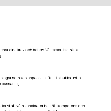
tchar dina krav och behov. Vår expertis sträcker
g.
ösningar som kan anpassas efter din butiks unika
m passar dig.
täller vi att våra kandidater har rätt kompetens och