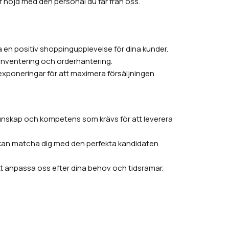
är nöjd med den personal du får från oss.
 en positiv shoppingupplevelse för dina kunder.
 inventering och orderhantering.
xponeringar för att maximera försäljningen.
unskap och kompetens som krävs för att leverera
vi kan matcha dig med den perfekta kandidaten
 att anpassa oss efter dina behov och tidsramar.