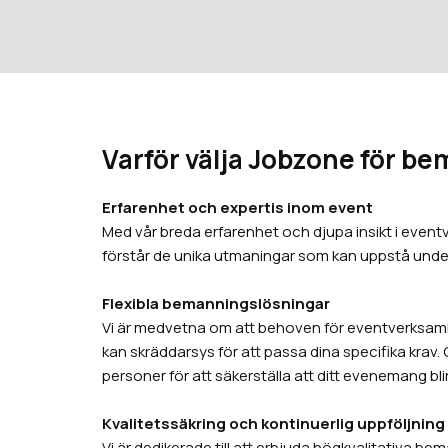
Varför välja Jobzone för b
Erfarenhet och expertis inom event
Med vår breda erfarenhet och djupa insikt i event
förstår de unika utmaningar som kan uppstå under
Flexibla bemanningslösningar
Vi är medvetna om att behoven för eventverksamh
kan skräddarsys för att passa dina specifika krav. O
personer för att säkerställa att ditt evenemang bli
Kvalitetssäkring och kontinuerlig uppföljning
Vi är dedikerade till att erbjuda högkvalitativa b