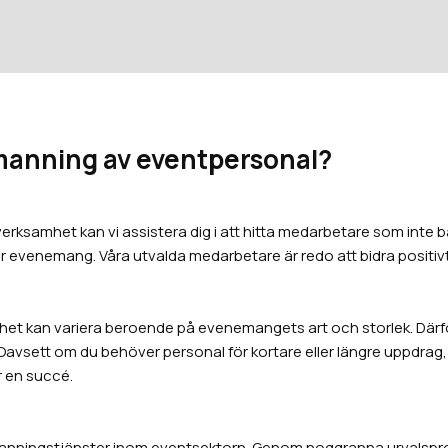
emanning av eventpersonal?
verksamhet kan vi assistera dig i att hitta medarbetare som int
 evenemang. Våra utvalda medarbetare är redo att bidra positivt
et kan variera beroende på evenemangets art och storlek. Därför
avsett om du behöver personal för kortare eller längre uppdrag, på h
r en succé.
emanningstjänster inom eventsektorn. Genom noggranna urvalsproces