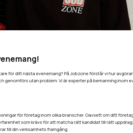
evenemang!
re för ditt nästa evenemang? På Jobzone förstår vi hur avgörande
 och genomförs utan problem. Vi är experter på bemanning inom
ningar för företag inom olika branscher. Oavsett om ditt företag b
renhet som krävs för att matcha rätt kandidat till rätt uppdrag. V
ar till din verksamhets framgång.