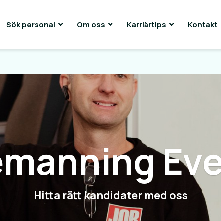
Sök personal
Om oss
Karriärtips
Kontakt
emanning Eve
Hitta rätt kandidater med oss