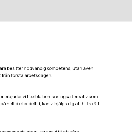
e bara besitter nödvändig kompetens, utan även
 från första arbetsdagen.
 erbjuder vi flexibla bemanningsalternativ som
eltid eller deltid, kan vi hjälpa dig att hitta rätt
ser och intervjuer ser vi till att våra