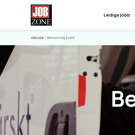
Lediga jobb
Jobzone
>
Bemanning Event
B