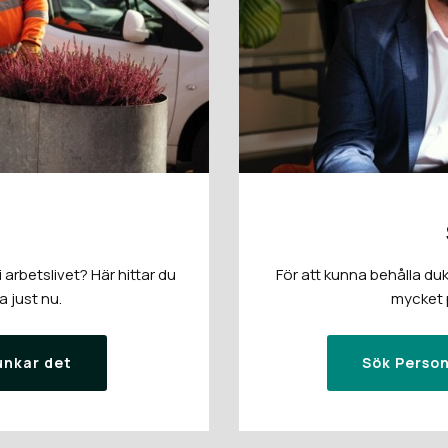
arbetslivet? Här hittar du
För att kunna behålla duk
a just nu.
mycket p
unkar det
Sök Person