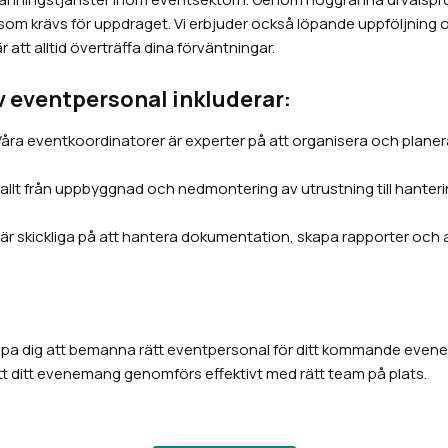
 krävs för uppdraget. Vi erbjuder också löpande uppföljning och
r att alltid överträffa dina förväntningar.
v eventpersonal inkluderar:
åra eventkoordinatorer är experter på att organisera och planera 
 allt från uppbyggnad och nedmontering av utrustning till hanter
r skickliga på att hantera dokumentation, skapa rapporter och ad
jälpa dig att bemanna rätt eventpersonal för ditt kommande evenem
t ditt evenemang genomförs effektivt med rätt team på plats.