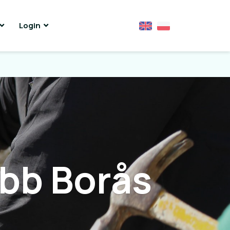
Login
bb Borås