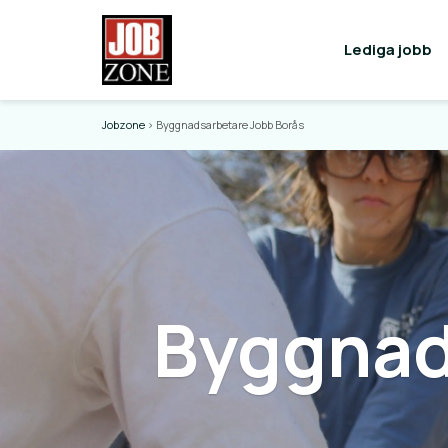
Lediga jobb
Jobzone
>
Byggnadsarbetare Jobb Borås
Byggnad