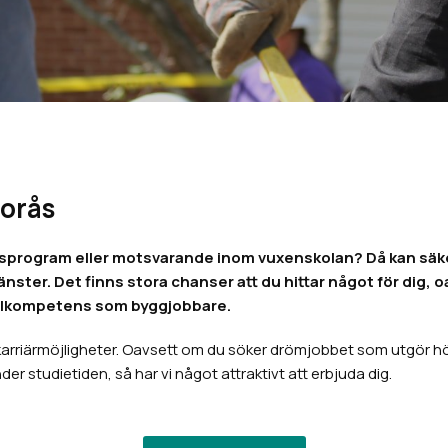
Borås
sprogram eller motsvarande inom vuxenskolan? Då kan säke
tjänster. Det finns stora chanser att du hittar något för dig
ialkompetens som byggjobbare.
rriärmöjligheter. Oavsett om du söker drömjobbet som utgör höjdp
er studietiden, så har vi något attraktivt att erbjuda dig.