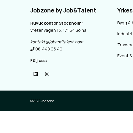
Jobzone by Job&Talent
Yrke
Bygg & 
Huvudkontor Stockholm:
Vretenvägen 13, 171 54 Solna
Industri 
kontakt@jobandtalent.com
Transpo
08-448 06 40
Event &
Följ oss:
©2026 Jobzone