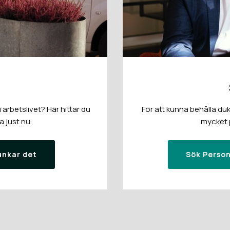
arbetslivet? Här hittar du
För att kunna behålla duk
a just nu.
mycket p
unkar det
Sök Person