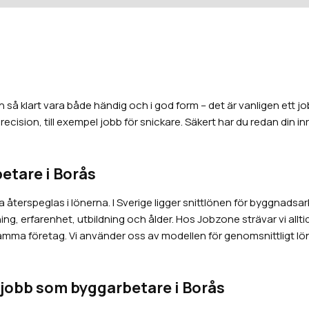
å klart vara både händig och i god form – det är vanligen ett j
ision, till exempel jobb för snickare. Säkert har du redan din inr
etare i Borås
fta återspeglas i lönerna. I Sverige ligger snittlönen för byggnad
ng, erfarenhet, utbildning och ålder. Hos Jobzone strävar vi allti
ma företag. Vi använder oss av modellen för genomsnittligt lönelä
 jobb som byggarbetare i Borås