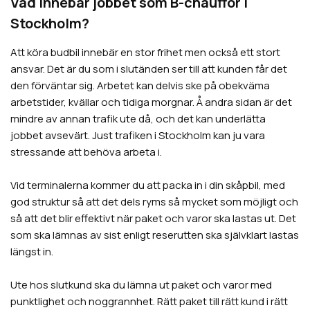
Vad innebär jobbet som B-chaufför i
Stockholm?
Att köra budbil innebär en stor frihet men också ett stort
ansvar. Det är du som i slutänden ser till att kunden får det
den förväntar sig. Arbetet kan delvis ske på obekväma
arbetstider, kvällar och tidiga morgnar. Å andra sidan är det
mindre av annan trafik ute då, och det kan underlätta
jobbet avsevärt. Just trafiken i Stockholm kan ju vara
stressande att behöva arbeta i.
Vid terminalerna kommer du att packa in i din skåpbil, med
god struktur så att det dels ryms så mycket som möjligt och
så att det blir effektivt när paket och varor ska lastas ut. Det
som ska lämnas av sist enligt reserutten ska självklart lastas
längst in.
Ute hos slutkund ska du lämna ut paket och varor med
punktlighet och noggrannhet. Rätt paket till rätt kund i rätt