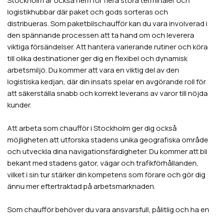
Stockholm är också hem för flera stora terminaler och
logistikhubbar där paket och gods sorteras och
distribueras. Som paketbilschaufför kan du vara involverad i
den spännande processen att ta hand om och leverera
viktiga försändelser. Att hantera varierande rutiner och köra
till olika destinationer ger dig en flexibel och dynamisk
arbetsmiljö. Du kommer att vara en viktig del av den
logistiska kedjan, där din insats spelar en avgörande roll för
att säkerställa snabb och korrekt leverans av varor till nöjda
kunder.
Att arbeta som chaufför i Stockholm ger dig också
möjligheten att utforska stadens unika geografiska område
och utveckla dina navigationsfärdigheter. Du kommer att bli
bekant med stadens gator, vägar och trafikförhållanden,
vilket i sin tur stärker din kompetens som förare och gör dig
ännu mer eftertraktad på arbetsmarknaden.
Som chaufför behöver du vara ansvarsfull, pålitlig och ha en