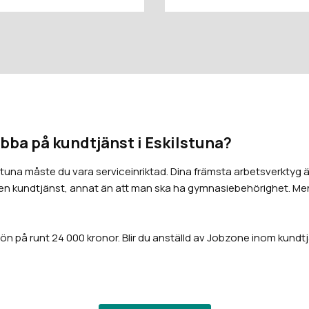
jobba på kundtjänst i Eskilstuna?
stuna måste du vara serviceinriktad. Dina främsta arbetsverktyg ä
 i en kundtjänst, annat än att man ska ha gymnasiebehörighet. Men
n på runt 24 000 kronor. Blir du anställd av Jobzone inom kundtjä