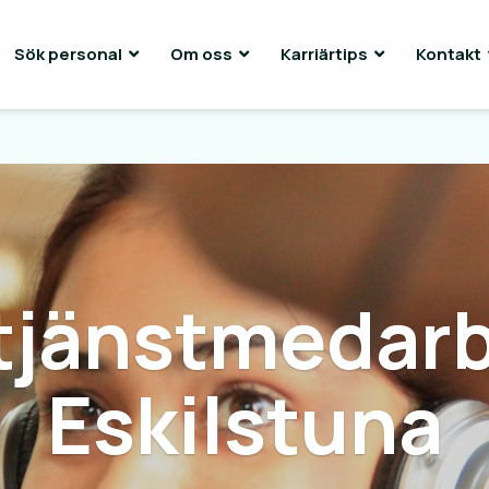
Sök personal
Om oss
Karriärtips
Kontakt
tjänstmedarb
Eskilstuna