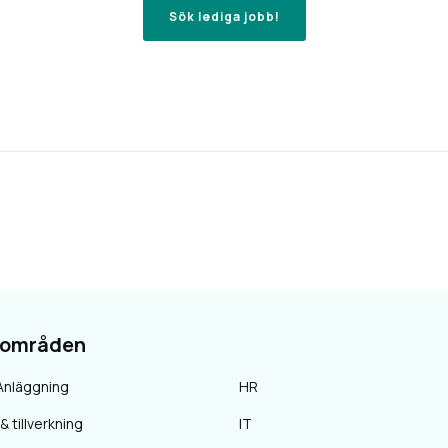
Sök lediga jobb!
sområden
Anläggning
HR
& tillverkning
IT