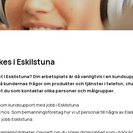
s i Eskilstuna
t i Eskilstuna? Din arbetsplats är då vanligtvis i en kundsupp
 på kundernas frågor om produkter och tjänster i telefon, ch
t du som kontaktar olika personer och målgrupper.
 inom kundsupport med jobb i Eskilstuna
hos. Som bemanningsföretag hyr vi ut personal till några av Eskil
jobb Eskilstuna.
rriärmöjligheter. Oavsett om du söker drömjobbet som utgör höjdp