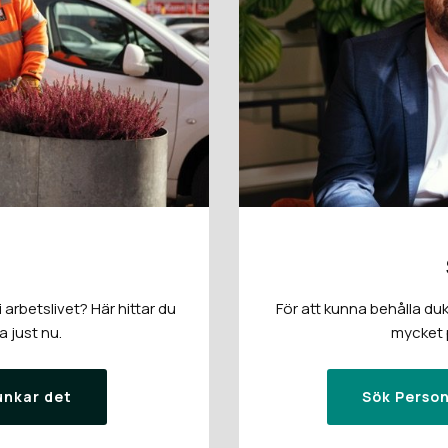
arbetslivet? Här hittar du
För att kunna behålla duk
a just nu.
mycket p
unkar det
Sök Person