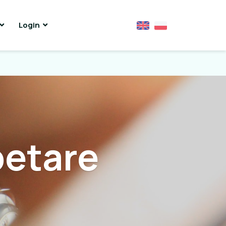
Login
etare