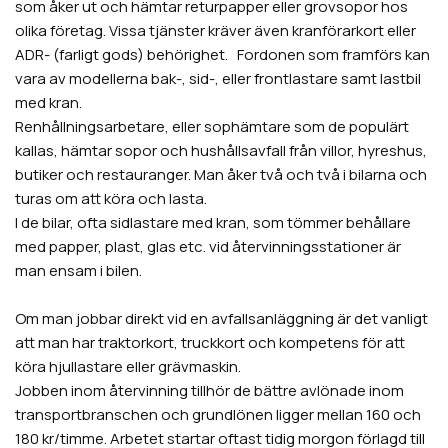
som åker ut och hämtar returpapper eller grovsopor hos
olika företag. Vissa tjänster kräver även kranförarkort eller
ADR- (farligt gods) behörighet. Fordonen som framförs kan
vara av modellerna bak-, sid-, eller frontlastare samt lastbil
med kran.
Renhållningsarbetare, eller sophämtare som de populärt
kallas, hämtar sopor och hushållsavfall från villor, hyreshus,
butiker och restauranger. Man åker två och två i bilarna och
turas om att köra och lasta.
I de bilar, ofta sidlastare med kran, som tömmer behållare
med papper, plast, glas etc. vid återvinningsstationer är
man ensam i bilen.
Om man jobbar direkt vid en avfallsanläggning är det vanligt
att man har traktorkort, truckkort och kompetens för att
köra hjullastare eller grävmaskin.
Jobben inom återvinning tillhör de bättre avlönade inom
transportbranschen och grundlönen ligger mellan 160 och
180 kr/timme. Arbetet startar oftast tidig morgon förlagd till