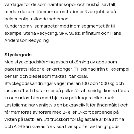
vardagar för de som hämtar sopor och hushållsavfall,
medan de som tömmer returstationer även jobbar på
helger enligt rullande scheman.
Kunder som vi samarbetar med inom segmentet är till
exempel Stena Recycling, SRV, Suez, Infinitum och Hans
Andersson Recycling.
Styckegods
Med styckegodskörning avses utkörning av gods som
paketerats i lådor eller kartonger. Till skillnad från till exempel
bensin och diesel som fraktas i tankbilar.
Styckegodssändningar väger mellan 100 och 1000 kg och
lastas oftast i burar eller på pallar för att smidigt kunna föras
in och ur lastbilen med hjälp av palldragare eller truck.
Lastbilarna har vanligtvis en bakgavellyft för ändamålet och
får framföras av förare med B- eller C-kort beroende på
vikten på lastbilen. Ett truckkort för låglastare är bra att ha
och ADR kan krävas för vissa transporter av farligt gods.