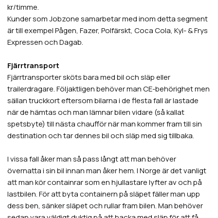
kr/timme.
Kunder som Jobzone samarbetar med inom detta segment
är till exempel Pågen, Fazer, Polfärskt, Coca Cola, Kyl- & Frys
Expressen och Dagab.
Fjärrtransport
Fjärrtransporter sköts bara med bil och släp eller
trailerdragare. Följaktligen behöver man CE-behörighet men
sällan truckkort eftersom bilarna i de flesta fall är lastade
när de hämtas och man lämnar bilen vidare (så kallat
spetsbyte) till nästa chaufför när man kommer fram till sin
destination och tar dennes bil och släp med sig tillbaka.
I vissa fall åker man så pass långt att man behöver
övernatta i sin bil innan man åker hem. I Norge är det vanligt
att man kör containrar som en hjullastare lyfter av och på
lastbilen. För att byta containern på släpet fäller man upp
dess ben, sänker släpet och rullar fram bilen. Man behöver
sedan vara väldigt duktig på att backa med släp för att få