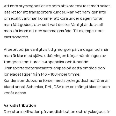
Att köra styckegods är lite som att köra taxi fast med paket
istället för att transportera kunder. Man vet nämligen inte
om exakt vart man kommer att köra under dagen förrän
man fått godset och sett vart de ska. Vanligt är dock att
man kör inom ett och samma område. Till exempel norr-
eller söderort.
Arbetet börjar vanligtvis tidig morgon på vardagar och när
man är klar med själva utkörningen börjar hämtningen av
tomgods som burar, europapallar och liknande.
Transportarbetaravtalet tillämpas på detta område och
löneläget ligger från 146 – 160 kr per timme.
Kunder som Jobzone förser med styckegodschaufförer är
bland annat Schenker, DHL, DSV och en mängd åkerier som
kör åt dessa.
Varudistribution
Den stora skillnaden på varudistribution och styckegods är