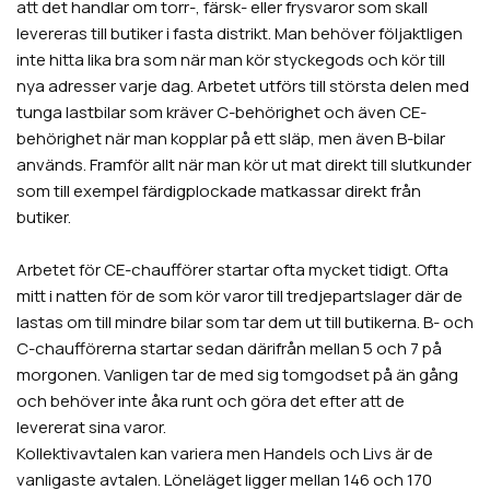
att det handlar om torr-, färsk- eller frysvaror som skall
levereras till butiker i fasta distrikt. Man behöver följaktligen
inte hitta lika bra som när man kör styckegods och kör till
nya adresser varje dag. Arbetet utförs till största delen med
tunga lastbilar som kräver C-behörighet och även CE-
behörighet när man kopplar på ett släp, men även B-bilar
används. Framför allt när man kör ut mat direkt till slutkunder
som till exempel färdigplockade matkassar direkt från
butiker.
Arbetet för CE-chaufförer startar ofta mycket tidigt. Ofta
mitt i natten för de som kör varor till tredjepartslager där de
lastas om till mindre bilar som tar dem ut till butikerna. B- och
C-chaufförerna startar sedan därifrån mellan 5 och 7 på
morgonen. Vanligen tar de med sig tomgodset på än gång
och behöver inte åka runt och göra det efter att de
levererat sina varor.
Kollektivavtalen kan variera men Handels och Livs är de
vanligaste avtalen. Löneläget ligger mellan 146 och 170