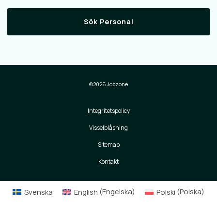
Sök Personal
©2026 Jobzone
Integritetspolicy
Visselblåsning
Sitemap
Kontakt
Svenska
English
(
Engelska
)
Polski
(
Polska
)