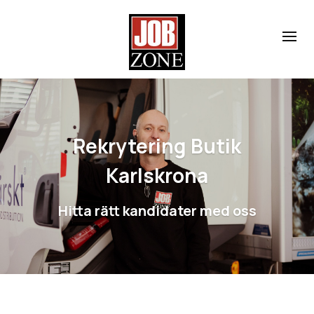
Rekrytering Butik
Karlskrona
Hitta rätt kandidater med oss