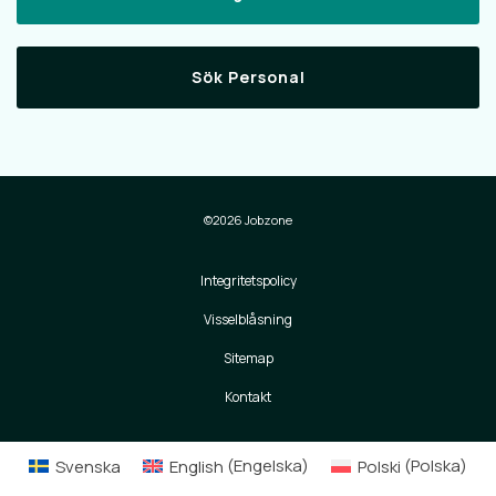
Sök Personal
©2026 Jobzone
Integritetspolicy
Visselblåsning
Sitemap
Kontakt
Svenska
English
(
Engelska
)
Polski
(
Polska
)