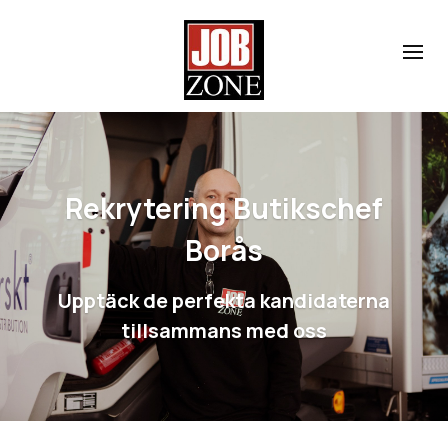
Rekrytering Butikschef
Borås
Upptäck de perfekta kandidaterna
tillsammans med oss