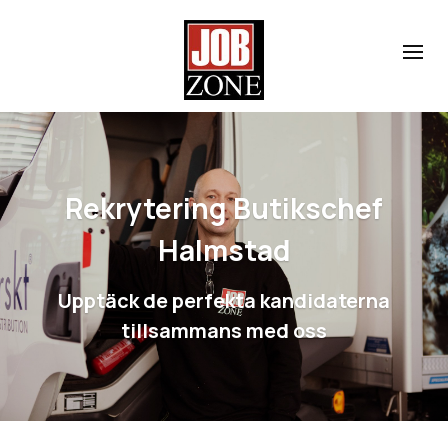
Rekrytering Butikschef
Halmstad
Upptäck de perfekta kandidaterna
tillsammans med oss