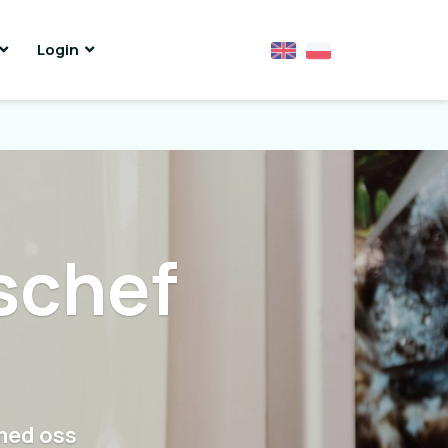
Login
schef
med oss