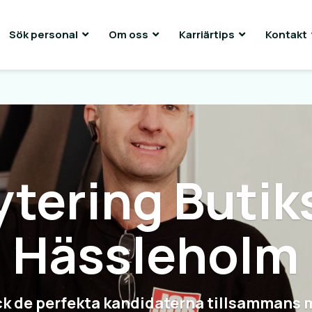
Sök personal
Om oss
Karriärtips
Kontakt
ytering Butik
Hässleholm
k de perfekta kandidaterna tillsammans 