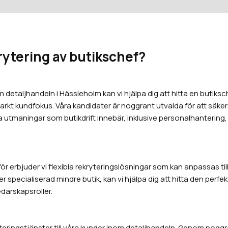
krytering av butikschef?
detaljhandeln i Hässleholm kan vi hjälpa dig att hitta en butik
kt kundfokus. Våra kandidater är noggrant utvalda för att säkerstä
ika utmaningar som butikdrift innebär, inklusive personalhantering
rför erbjuder vi flexibla rekryteringslösningar som kan anpassas ti
mer specialiserad mindre butik, kan vi hjälpa dig att hitta den per
ledarskapsroller.
ryteringstjänster till våra kunder inom detaljhandeln. Genom nogg