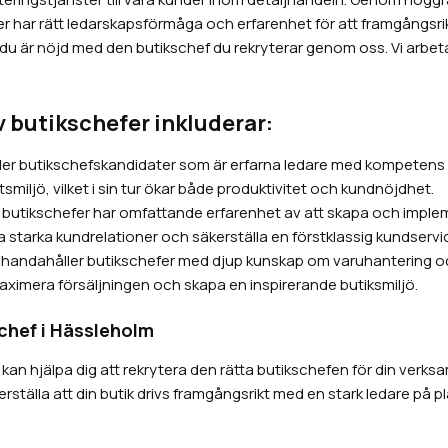
r har rätt ledarskapsförmåga och erfarenhet för att framgångsrikt 
 du är nöjd med den butikschef du rekryterar genom oss. Vi arbetar 
v butikschefer inkluderar:
der butikschefskandidater som är erfarna ledare med kompetens at
tsmiljö, vilket i sin tur ökar både produktivitet och kundnöjdhet.
 butikschefer har omfattande erfarenhet av att skapa och imple
a starka kundrelationer och säkerställa en förstklassig kundservi
illhandahåller butikschefer med djup kunskap om varuhantering och
aximera försäljningen och skapa en inspirerande butiksmiljö.
chef i Hässleholm
vi kan hjälpa dig att rekrytera den rätta butikschefen för din ver
ställa att din butik drivs framgångsrikt med en stark ledare på pl