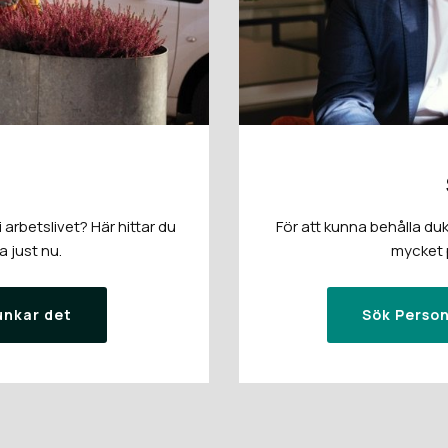
arbetslivet? Här hittar du
För att kunna behålla duk
a just nu.
mycket p
unkar det
Sök Person