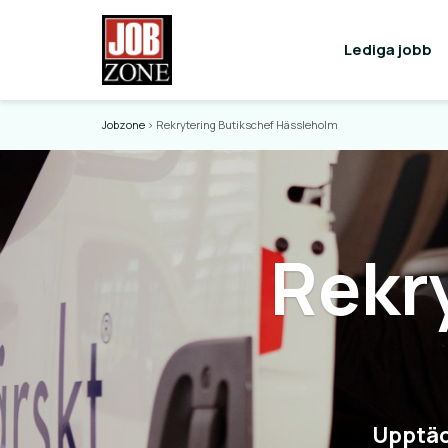
Lediga jobb
Jobzone
>
Rekrytering Butikschef Hässleholm
Rekr
Upptäc