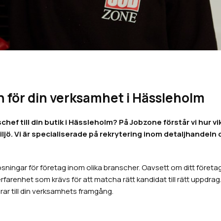
n för din verksamhet i Hässleholm
till din butik i Hässleholm? På Jobzone förstår vi hur viktig
jö. Vi är specialiserade på rekrytering inom detaljhandel
ningar för företag inom olika branscher. Oavsett om ditt företag b
renhet som krävs för att matcha rätt kandidat till rätt uppdrag. V
ar till din verksamhets framgång.