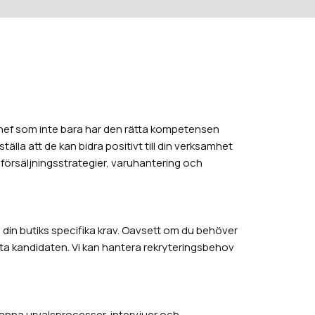
schef som inte bara har den rätta kompetensen
lla att de kan bidra positivt till din verksamhet
, försäljningsstrategier, varuhantering och
ll din butiks specifika krav. Oavsett om du behöver
fekta kandidaten. Vi kan hantera rekryteringsbehov
ranna urvalsprocesser, intervjuer och