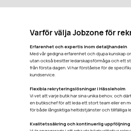
Varför välja Jobzone för re
Erfarenhet och expertis inom detaljhandeln
Med vår gedigna erfarenhet och djupa kunskap om 
utan också besitter ledarskapsförmåga och ett star
från första dagen. Vi har förståelse för de specif
kundservice.
Flexibla rekryteringslösningar i Hässleholm
Vi vet att varje butik har sina unika behov, och dä
en butikschef för att leda ett stort team eller en 
för både långsiktiga heltidstjänster och tillfälliga 
Kvalitetssäkring och kontinuerlig uppföljning
Vi är engagerade i att erbjuda högkvalitativa rek