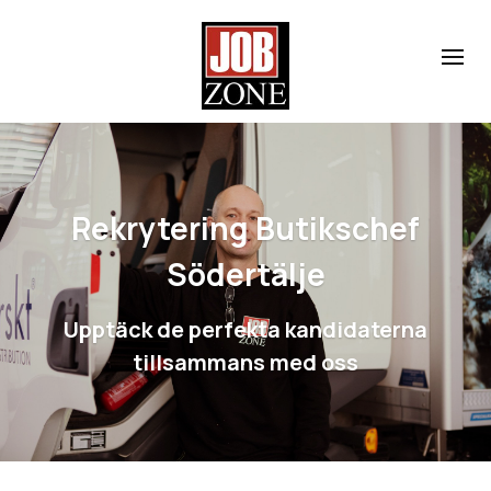
Rekrytering Butikschef
Södertälje
Upptäck de perfekta kandidaterna
tillsammans med oss