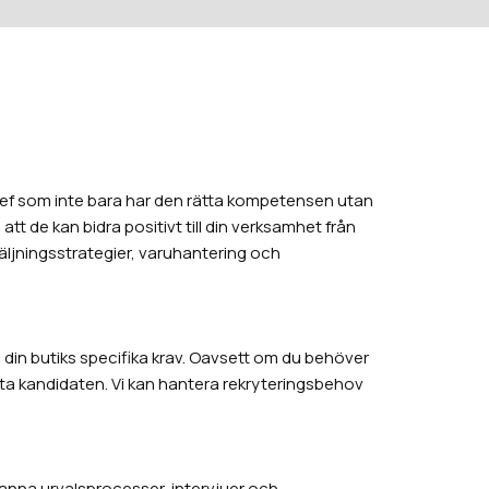
chef som inte bara har den rätta kompetensen utan
tt de kan bidra positivt till din verksamhet från
säljningsstrategier, varuhantering och
ll din butiks specifika krav. Oavsett om du behöver
fekta kandidaten. Vi kan hantera rekryteringsbehov
ranna urvalsprocesser, intervjuer och