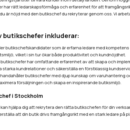
r har rätt ledarskapsförmåga och erfarenhet för att framgångsrikt 
 du är nöjd med den butikschef du rekryterar genom oss. Vi arbetar 
v butikschefer inkluderar:
der butikschefskandidater som är erfarna ledare med kompetens at
tsmiljö, vilket i sin tur ökar både produktivitet och kundnöjdhet.
 butikschefer har omfattande erfarenhet av att skapa och imple
a starka kundrelationer och säkerställa en förstklassig kundservi
illhandahåller butikschefer med djup kunskap om varuhantering och
aximera försäljningen och skapa en inspirerande butiksmiljö.
chef i Stockholm
vi kan hjälpa dig att rekrytera den rätta butikschefen för din ver
ställa att din butik drivs framgångsrikt med en stark ledare på pl