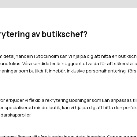
krytering av butikschef?
detaljhandeln i Stockholm kan vi hjälpa dig att hitta en butiks
ndfokus. Våra kandidater är noggrant utvalda för att säkerställa a
tmaningar som butikdrift innebär, inklusive personalhantering, för
rför erbjuder vi flexibla rekryteringslösningar som kan anpassas ti
mer specialiserad mindre butik, kan vi hjälpa dig att hitta den per
ledarskapsroller.
ryteringstjänster till våra kunder inom detaljhandeln. Genom nogg