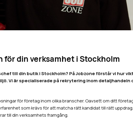
n för din verksamhet i Stockholm
till din butik i Stockholm? På Jobzone förstår vi hur viktigt
jö. Vi är specialiserade på rekrytering inom detaljhandel
ningar för företag inom olika branscher. Oavsett om ditt företag b
renhet som krävs för att matcha rätt kandidat till rätt uppdrag. V
ar till din verksamhets framgång.