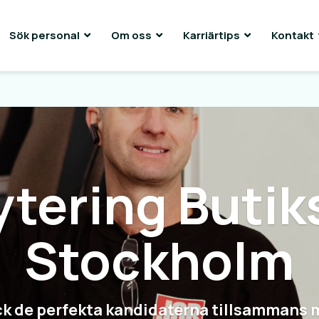
Sök personal
Om oss
Karriärtips
Kontakt
ytering Butik
Stockholm
k de perfekta kandidaterna tillsammans 