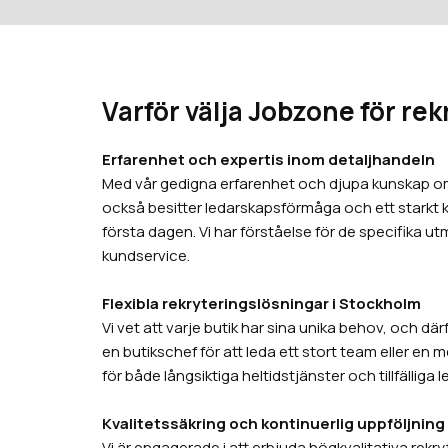
Varför välja Jobzone för re
Erfarenhet och expertis inom detaljhandeln
Med vår gedigna erfarenhet och djupa kunskap om 
också besitter ledarskapsförmåga och ett starkt ku
första dagen. Vi har förståelse för de specifika u
kundservice.
Flexibla rekryteringslösningar i Stockholm
Vi vet att varje butik har sina unika behov, och dä
en butikschef för att leda ett stort team eller en 
för både långsiktiga heltidstjänster och tillfälliga 
Kvalitetssäkring och kontinuerlig uppföljning
Vi är engagerade i att erbjuda högkvalitativa rek