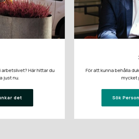
arbetslivet? Här hittar du
För att kunna behålla duk
a just nu.
mycket p
unkar det
Sök Person