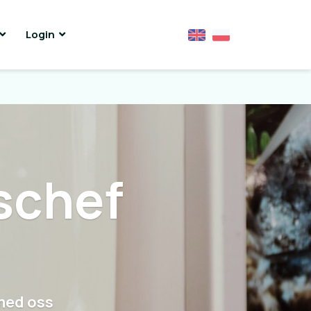
Login
schef
med oss