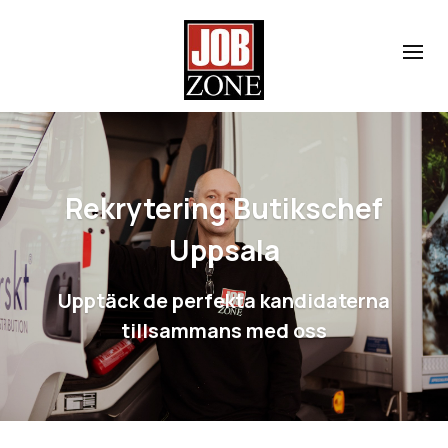
Rekrytering Butikschef
Uppsala
Upptäck de perfekta kandidaterna
tillsammans med oss