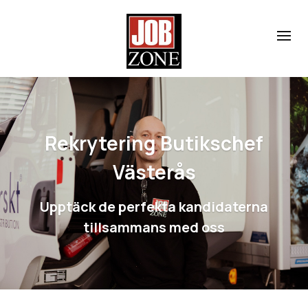
Rekrytering Butikschef
Västerås
Upptäck de perfekta kandidaterna
tillsammans med oss