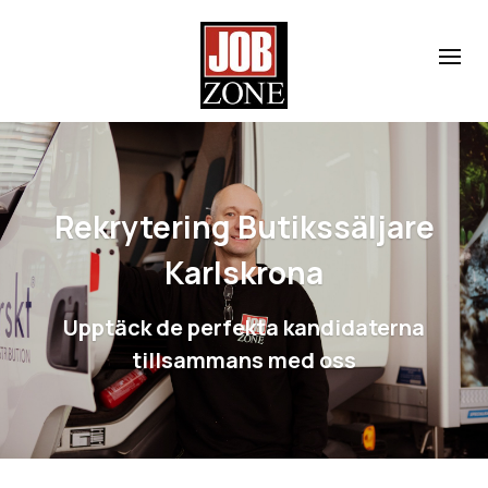
Rekrytering Butikssäljare
Karlskrona
Upptäck de perfekta kandidaterna
tillsammans med oss