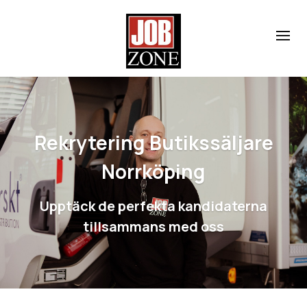
Rekrytering Butikssäljare
Norrköping
Upptäck de perfekta kandidaterna
tillsammans med oss