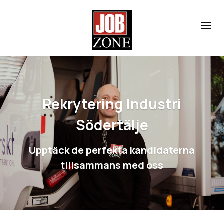
Rekrytering Industri
Södertälje
Upptäck de perfekta kandidaterna
tillsammans med oss