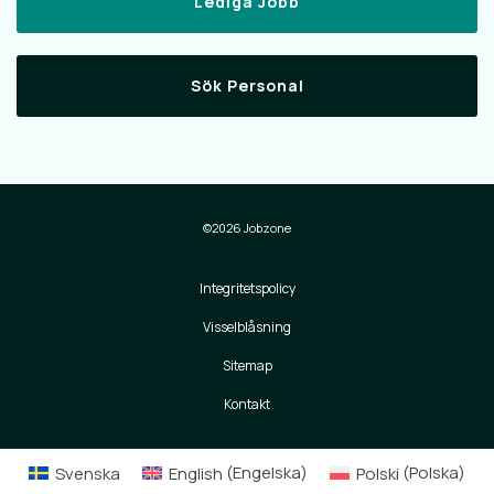
Lediga Jobb
Sök Personal
©2026 Jobzone
Integritetspolicy
Visselblåsning
Sitemap
Kontakt
Svenska
English
(
Engelska
)
Polski
(
Polska
)