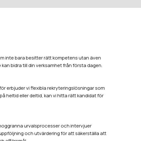
som inte bara besitter rätt kompetens utan även
 kan bidra till din verksamhet från första dagen.
 erbjuder vi flexibla rekryteringslösningar som
heltid eller deltid, kan vi hitta rätt kandidat för
m noggranna urvalsprocesser och intervjuer
ppföljning och utvärdering för att säkerställa att
och affärsmål.