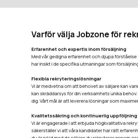
Varför välja Jobzone för rek
Erfarenhet och expertis inom försäljning
Med vår gedigna erfarenhet och djupa förståelse f
har insikt i de specifika utmaningar som försäljnin
Flexibla rekryteringslösningar
Vi är medvetna om att behovet av säljare kan var
kan skräddarsys för din verksamhets unika behov. Oav
dig. Vårt mål är att leverera lösningar som maximer
Kvalitetssäkring och kontinuerlig uppföljning
Vi är engagerade i att erbjuda högkvalitativa rek
säkerställer vi att våra kandidater har rätt erfare
du är nöjd med de säljare du rekryterar genom oss. Vi