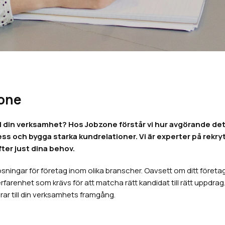
zone
ill din verksamhet? Hos Jobzone förstår vi hur avgörande det ä
ss och bygga starka kundrelationer. Vi är experter på rekry
er just dina behov.
ningar för företag inom olika branscher. Oavsett om ditt företag b
renhet som krävs för att matcha rätt kandidat till rätt uppdrag. V
ar till din verksamhets framgång.