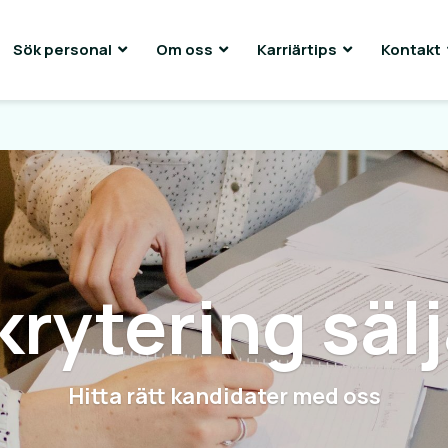
Sök personal
Om oss
Karriärtips
Kontakt
rytering säl
Hitta rätt kandidater med oss