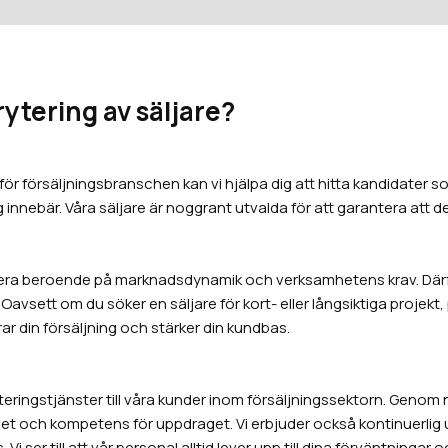
rytering av säljare?
ör försäljningsbranschen kan vi hjälpa dig att hitta kandidater 
g innebär. Våra säljare är noggrant utvalda för att garantera att de
iera beroende på marknadsdynamik och verksamhetens krav. Därför
sett om du söker en säljare för kort- eller långsiktiga projekt, på 
ar din försäljning och stärker din kundbas.
ryteringstjänster till våra kunder inom försäljningssektorn. Geno
nhet och kompetens för uppdraget. Vi erbjuder också kontinuerlig u
 ser till att vår personal alltid lever upp till dina förväntningar 