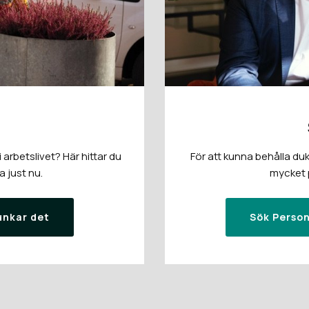
arbetslivet? Här hittar du
För att kunna behålla duk
a just nu.
mycket p
unkar det
Sök Person