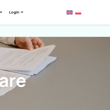
Login
jare