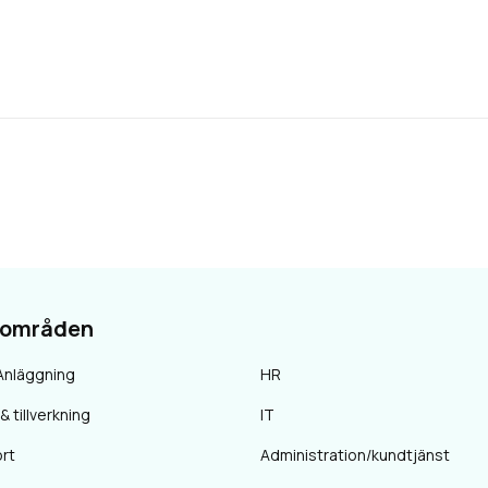
sområden
Anläggning
HR
& tillverkning
IT
rt
Administration/kundtjänst