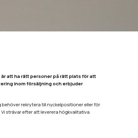
r att ha rätt personer på rätt plats för att
tering inom försäljning och erbjuder
ehöver rekrytera till nyckelpositioner eller för
i strävar efter att leverera högkvalitativa