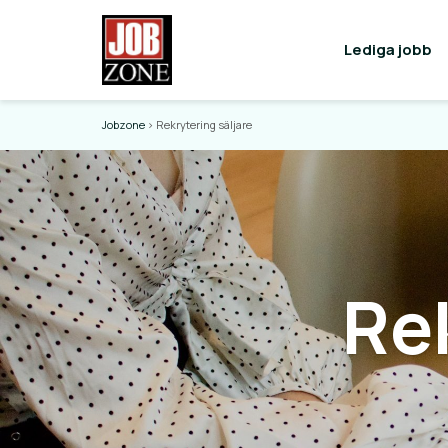
Lediga jobb
Jobzone
>
Rekrytering säljare
Rek