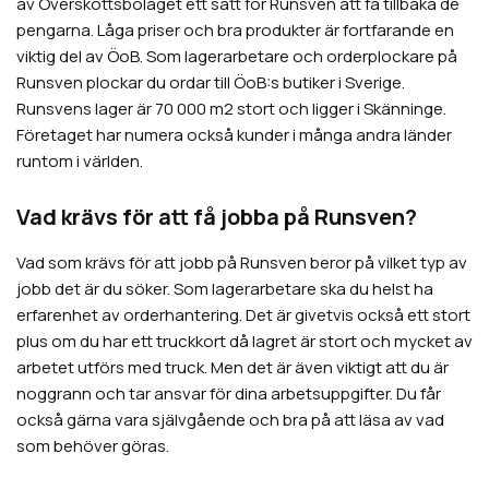
av Överskottsbolaget ett sätt för Runsven att få tillbaka de
pengarna. Låga priser och bra produkter är fortfarande en
viktig del av ÖoB. Som lagerarbetare och orderplockare på
Runsven plockar du ordar till ÖoB:s butiker i Sverige.
Runsvens lager är 70 000 m2 stort och ligger i Skänninge.
Företaget har numera också kunder i många andra länder
runtom i världen.
Vad krävs för att få jobba på Runsven?
Vad som krävs för att jobb på Runsven beror på vilket typ av
jobb det är du söker. Som lagerarbetare ska du helst ha
erfarenhet av orderhantering. Det är givetvis också ett stort
plus om du har ett truckkort då lagret är stort och mycket av
arbetet utförs med truck. Men det är även viktigt att du är
noggrann och tar ansvar för dina arbetsuppgifter. Du får
också gärna vara självgående och bra på att läsa av vad
som behöver göras.