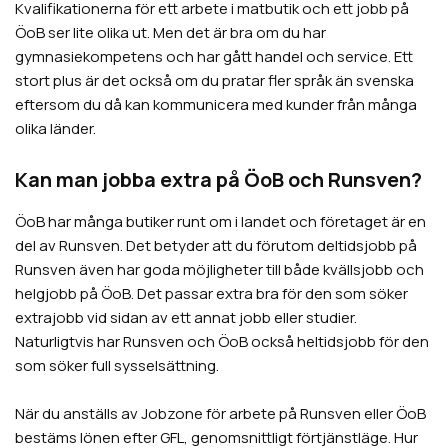
Kvalifikationerna för ett arbete i matbutik och ett jobb på
ÖoB ser lite olika ut. Men det är bra om du har
gymnasiekompetens och har gått handel och service. Ett
stort plus är det också om du pratar fler språk än svenska
eftersom du då kan kommunicera med kunder från många
olika länder.
Kan man jobba extra på ÖoB och Runsven?
ÖoB har många butiker runt om i landet och företaget är en
del av Runsven. Det betyder att du förutom deltidsjobb på
Runsven även har goda möjligheter till både kvällsjobb och
helgjobb på ÖoB. Det passar extra bra för den som söker
extrajobb vid sidan av ett annat jobb eller studier.
Naturligtvis har Runsven och ÖoB också heltidsjobb för den
som söker full sysselsättning.
När du anställs av Jobzone för arbete på Runsven eller ÖoB
bestäms lönen efter GFL, genomsnittligt förtjänstläge. Hur