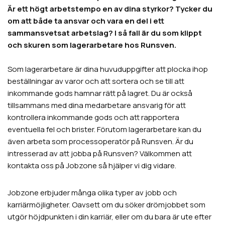
Är ett högt arbetstempo en av dina styrkor? Tycker du
om att både ta ansvar och vara en del i ett
sammansvetsat arbetslag? I så fall är du som klippt
och skuren som lagerarbetare hos Runsven.
Som lagerarbetare är dina huvuduppgifter att plocka ihop
beställningar av varor och att sortera och se till att
inkommande gods hamnar rätt på lagret. Du är också
tillsammans med dina medarbetare ansvarig för att
kontrollera inkommande gods och att rapportera
eventuella fel och brister. Förutom lagerarbetare kan du
även arbeta som processoperatör på Runsven. Är du
intresserad av att jobba på Runsven? Välkommen att
kontakta oss på Jobzone så hjälper vi dig vidare.
Jobzone erbjuder många olika typer av jobb och
karriärmöjligheter. Oavsett om du söker drömjobbet som
utgör höjdpunkten i din karriär, eller om du bara är ute efter