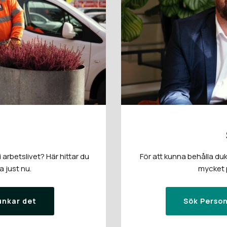
arbetslivet? Här hittar du
För att kunna behålla duk
a just nu.
mycket p
unkar det
Sök Person