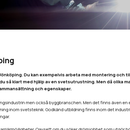
ping
i Jönköping. Du kan exempelvis arbeta med montering och til
du så klart med hjälp av en svetsutrustning. Men då olika m
s sammansättning och egenskaper.
ningsindustrin men också byggbranschen. Men det finns även en ef
ning inom svetsteknik. Godkänd utbildning finns inom det indus
ngar.
rriärmöjligheter. Oavsett om du söker drömjobbet som utgör höjdp