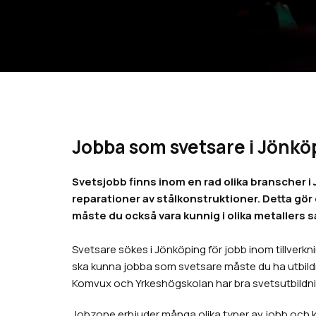
Jobba som svetsare i Jönkö
Svetsjobb finns inom en rad olika branscher 
reparationer av stålkonstruktioner. Detta gör 
måste du också vara kunnig i olika metaller
Svetsare sökes i Jönköping för jobb inom tillverk
ska kunna jobba som svetsare måste du ha utbild
Komvux och Yrkeshögskolan har bra svetsutbildni
Jobzone erbjuder många olika typer av jobb och ka