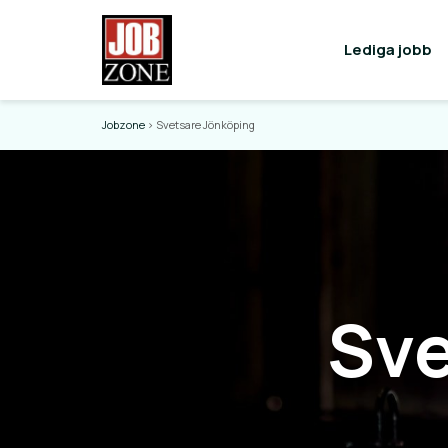
Lediga jobb
Jobzone
>
Svetsare Jönköping
Sve