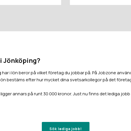
 i Jönköping?
ar i lön beror på vilket företag du jobbar på. På Jobzone använ
 lön bestäms efter hur mycket dina svetsarkollegor på det företag
gger annars på runt 30 000 kronor. Just nu finns det lediga job
Sök lediga jobb!