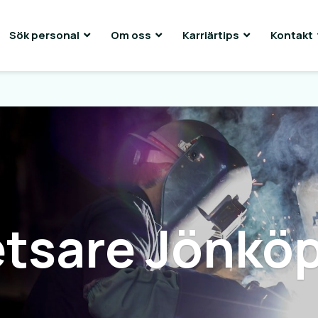
Sök personal
Om oss
Karriärtips
Kontakt
tsare Jönkö