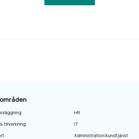
sområden
Anläggning
HR
& tillverkning
IT
rt
Administration/kundtjänst