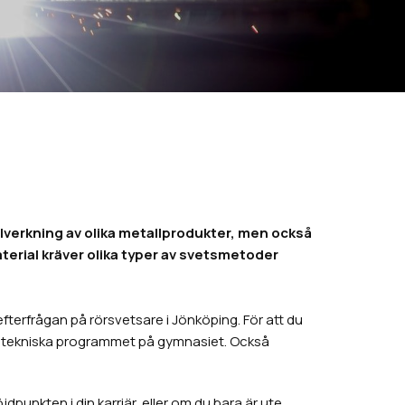
lverkning av olika metallprodukter, men också
aterial kräver olika typer av svetsmetoder
terfrågan på rörsvetsare i Jönköping. För att du
tritekniska programmet på gymnasiet. Också
unkten i din karriär, eller om du bara är ute