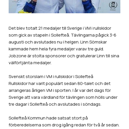
Det blev totalt 21 medaljer till Sverige i VM i rullskidor
som gick av stapeln i Sollefteå. Tävlingarna pågick 3-6
augusti och avslutades nu i helgen. Linn Sömskar
kammade hem hela fyra medaljer varav tre guld.
Jobzone är stolta sponsorer och gratulerar Linn till sina
välförtjänta medaljer.
Svenskt storslam i VM i rullskidor i Sollefteå
Rullskidor har varit populärt sedan 80-talet och det
arrangeras årligen VM i sporten. I år var det dags för
Sverige att vara värdland för tävlingen som hölls under
tre dagar i Sollefteå och avslutades i söndags.
Sollefteå Kommun hade satsat stort på
förberedelserna som drog igång redan för två år sedan.