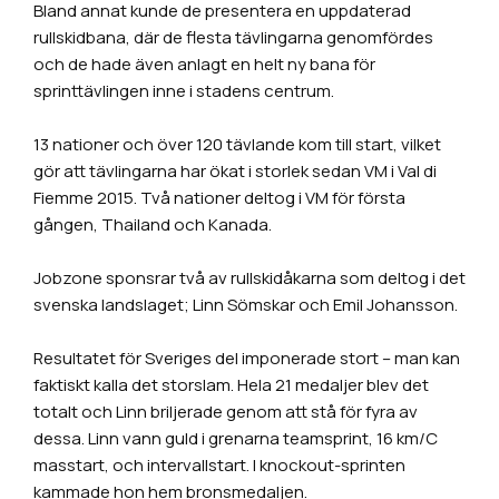
Bland annat kunde de presentera en uppdaterad
rullskidbana, där de flesta tävlingarna genomfördes
och de hade även anlagt en helt ny bana för
sprinttävlingen inne i stadens centrum.
13 nationer och över 120 tävlande kom till start, vilket
gör att tävlingarna har ökat i storlek sedan VM i Val di
Fiemme 2015. Två nationer deltog i VM för första
gången, Thailand och Kanada.
Jobzone sponsrar två av rullskidåkarna som deltog i det
svenska landslaget; Linn Sömskar och Emil Johansson.
Resultatet för Sveriges del imponerade stort – man kan
faktiskt kalla det storslam. Hela 21 medaljer blev det
totalt och Linn briljerade genom att stå för fyra av
dessa. Linn vann guld i grenarna teamsprint, 16 km/C
masstart, och intervallstart. I knockout-sprinten
kammade hon hem bronsmedaljen.