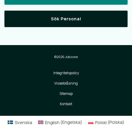
Sök Personal
©2026 Jobzone
Integritetspolicy
Visselblåsning
Sitemap
Kontakt
Svenska
English
(
Engelska
)
Polski
(
Polska
)