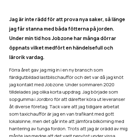
Jag är inte rädd för att prova nya saker, så länge
jag får stanna med båda fötterna på jorden.
Under min tid hos Jobzone har många dörrar
öppnats vilket medfört en händelsefull och
lärorik vardag.
Förra året gav jag mig in i en ny bransch som
färdigutbildad lastbilschaufför och det var då jag knöt
jag kontakt med Jobzone. Under sommaren 2020
tilldelades jag olika korta uppdrag. Jag började som
sopgumma i Jordbro för att därefter köra ut leveranser
åt diverse företag. Tack vare att jag tidigare arbetat
som taxichaufför är jag en van trafikant med gott
lokalsinne, men det går inte att jämföra bilkörning med
hantering av tunga fordon. Trots att jag är orädd av mig
måste jag medge att det varit nervöst under vissa