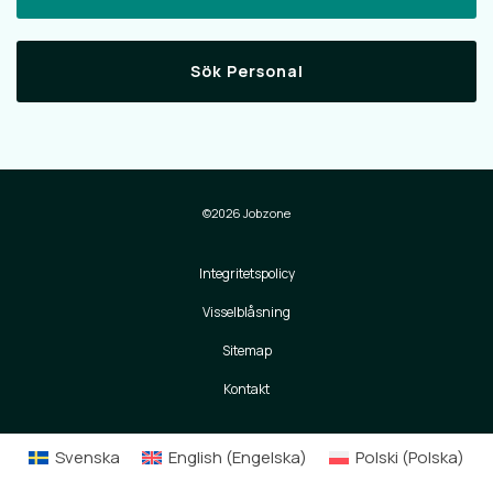
Sök Personal
©2026 Jobzone
Integritetspolicy
Visselblåsning
Sitemap
Kontakt
Svenska
English
(
Engelska
)
Polski
(
Polska
)