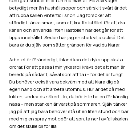
som gått sönder eller tömma elavfall. Elavfall väger
betydligt mer än hushållssopor och särskilt svårt är det
att rubba kärlen vintertid i snön. Jag försöker att
ständigt tänka smart, som att knuffa istället för att dra
kärlen och använda liften i lastbilen när det går för att
tippa innehållet. Sedan har jag en stark vilja också. Det
bara är du själv som sätter gränsen för vad du klarar.
Arbetet är föränderligt, ibland kan det dyka upp akuta
ordrar. För att passa i min yrkesroll krävs det att man är
beredd på sådant, såväl som att ta i – för det är tungt.
Du behöver också vara bekväm med att klara dig på
egen hand och att arbeta utomhus. Hur är det då med
lukten, undrar du säkert. Jo, du bör inte ha en för känslig
näsa – men stanken är värst på sommaren. Själv tänker
jag på att jag bara behöver stå ut en liten stund och bär
med mig en spray mot odör att spruta ner i avfallskärlen
om det skulle bli för illa.