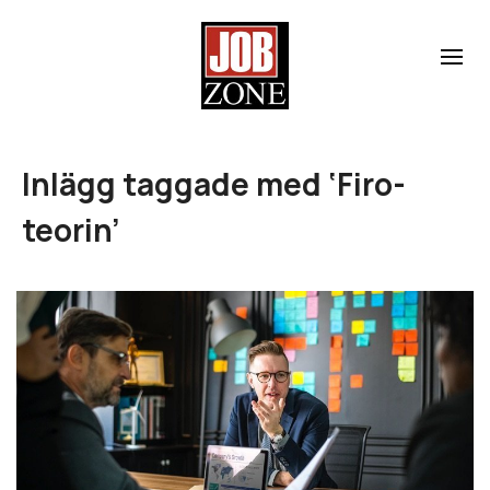
Inlägg taggade med ‘Firo-
teorin’