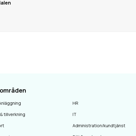
alen
sområden
Anläggning
HR
& tillverkning
IT
rt
Administration/kundtjänst