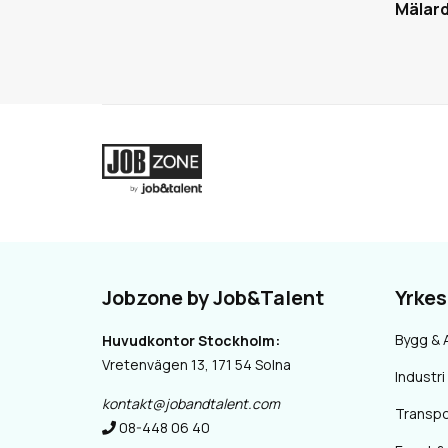
Mälard
Jobzone by Job&Talent
Yrke
Bygg & 
Huvudkontor Stockholm:
Vretenvägen 13, 171 54 Solna
Industri 
kontakt@jobandtalent.com
Transpo
08-448 06 40