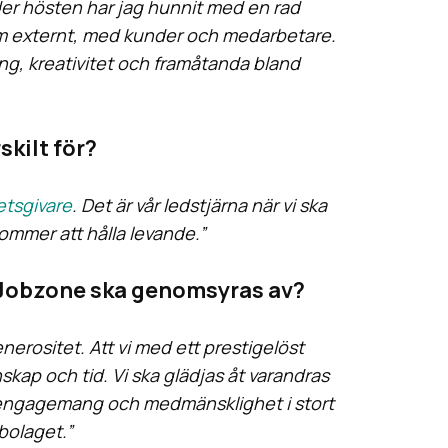
nder hösten har jag hunnit med en rad
om externt, med kunder och medarbetare.
ng, kreativitet och framåtanda bland
skilt för?
etsgivare
. Det är vår ledstjärna när vi ska
kommer att hålla levande.”
tt Jobzone ska genomsyras av?
rositet. Att vi med ett prestigelöst
skap och tid. Vi ska glädjas åt varandras
engagemang och medmänsklighet i stort
 bolaget.”