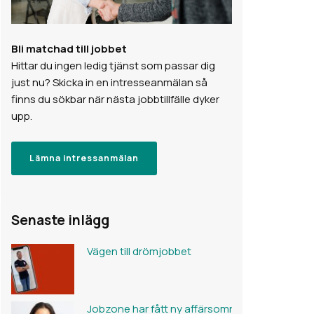
Bli matchad till jobbet
Hittar du ingen ledig tjänst som passar dig
just nu? Skicka in en intresseanmälan så
finns du sökbar när nästa jobbtillfälle dyker
upp.
Lämna intressanmälan
Senaste inlägg
Vägen till drömjobbet
Jobzone har fått ny affärsområdeschef för Mä