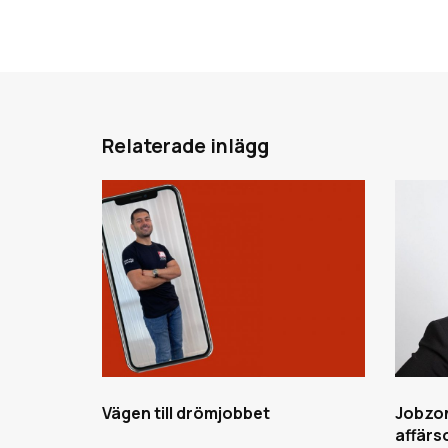
Relaterade inlägg
Vägen till drömjobbet
Jobzon
affärs