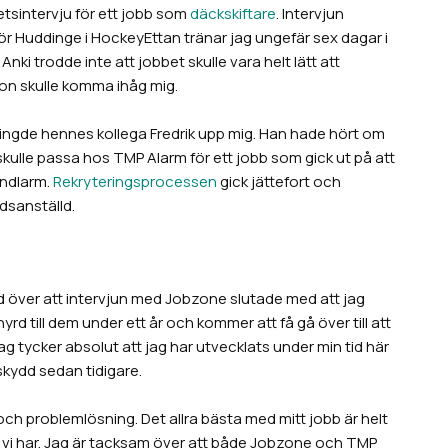
tsintervju för ett jobb som
däckskiftare
. Intervjun
för Huddinge i HockeyEttan tränar jag ungefär sex dagar i
ki trodde inte att jobbet skulle vara helt lätt att
n skulle komma ihåg mig.
ingde hennes kollega Fredrik upp mig. Han hade hört om
kulle passa hos TMP Alarm för ett jobb som gick ut på att
ndlarm.
Rekryteringsprocessen
gick jättefort och
idsanställd.
ad över att intervjun med Jobzone slutade med att jag
d till dem under ett år och kommer att få gå över till att
jag tycker absolut att jag har utvecklats under min tid här
kydd sedan tidigare.
ch problemlösning. Det allra bästa med mitt jobb är helt
et vi har. Jag är tacksam över att både Jobzone och TMP