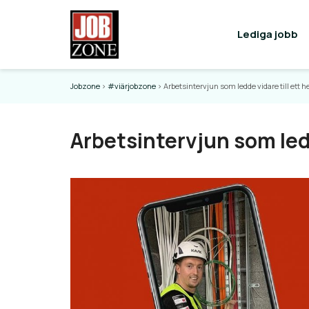
Lediga jobb
Jobzone
>
#viärjobzone
>
Arbetsintervjun som ledde vidare till ett h
Arbetsintervjun som ledd