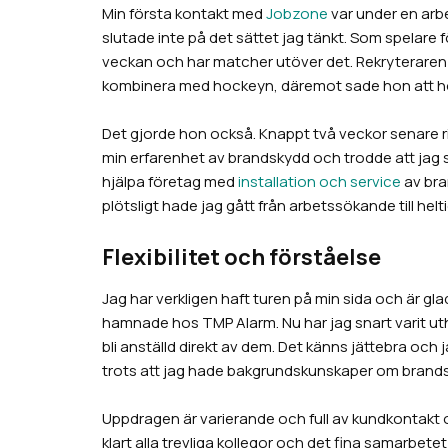
Min första kontakt med
Jobzone
var under en arbe
slutade inte på det sättet jag tänkt. Som spelare 
veckan och har matcher utöver det. Rekryteraren An
kombinera med hockeyn, däremot sade hon att ho
Det gjorde hon också. Knappt två veckor senare r
min erfarenhet av brandskydd och trodde att jag s
hjälpa företag med
installation och service
av bra
plötsligt hade jag gått från arbetssökande till helt
Flexibilitet och förståelse
Jag har verkligen haft turen på min sida och är gl
hamnade hos TMP Alarm. Nu har jag snart varit uthyr
bli anställd direkt av dem. Det känns jättebra och 
trots att jag hade bakgrundskunskaper om brands
Uppdragen är varierande och full av kundkontakt o
klart alla trevliga kollegor och det fina samarbet