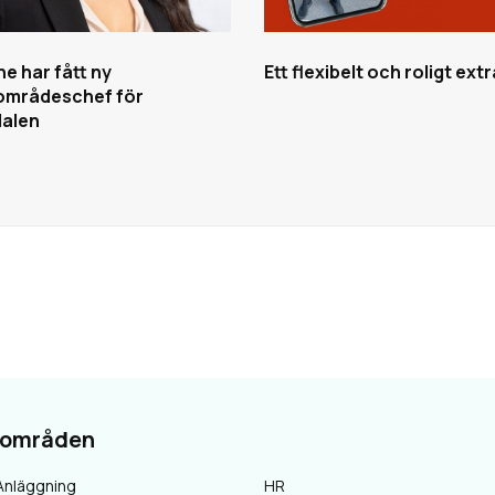
e har fått ny
Ett flexibelt och roligt ext
områdeschef för
alen
sområden
Anläggning
HR