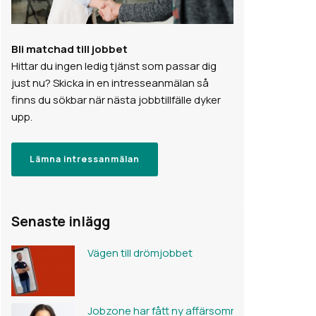
Bli matchad till jobbet
Hittar du ingen ledig tjänst som passar dig
just nu? Skicka in en intresseanmälan så
finns du sökbar när nästa jobbtillfälle dyker
upp.
Lämna intressanmälan
Senaste inlägg
Vägen till drömjobbet
Jobzone har fått ny affärsområdeschef för Mä