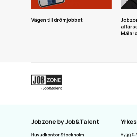
Vägen till drömjobbet
Jobzon
affärs
Mälard
Jobzone by Job&Talent
Yrke
Bygg & 
Huvudkontor Stockholm: