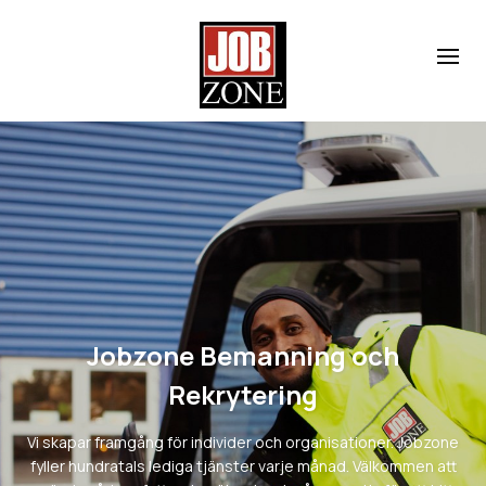
Jobzone Bemanning och
Rekrytering
Vi skapar framgång för individer och organisationer. Jobzone
fyller hundratals lediga tjänster varje månad. Välkommen att