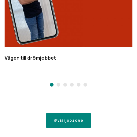
Ett flexibelt och roligt extrajobb
#viärjobzone